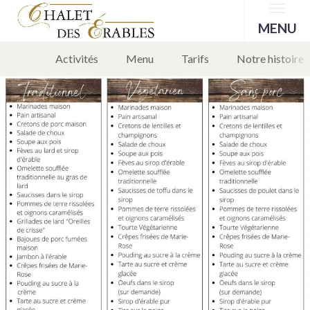
Menu
Menu de cabane à sucre
MENU
Activités
Menu
Tarifs
Notre histoire
15 février 2024
Leave a comment