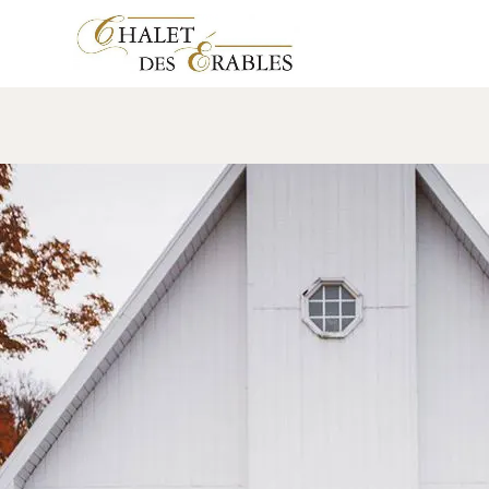
mariageL&F
17 janvier 2018
Leave a comment