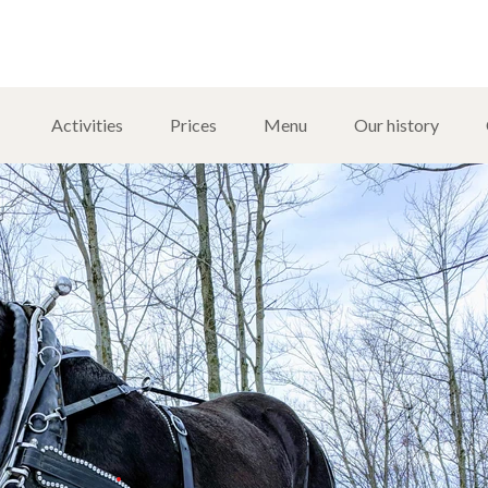
halet des Érables – Calèc
Activities
Prices
Menu
Our history